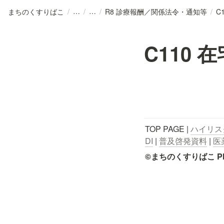
まちのくすりばこ
/
/
/
R8 診療報酬／関係法令・通知等
/
C
C110
TOP PAGE | 
ハイリス
DI
 | 
普及啓発資料
 | 
医
©まちのくすりばこ Pharmace