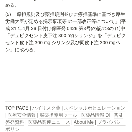
める。
(5) 「療担規則及び薬担規則並びに療担基準に基づき厚生
労働大臣が定める掲示事項等 の一部改正等について」(平
成 31 年4月 26 日付け保医発 0426 第3号)の記の3の (1)中
「デュピクセント皮下注 300 mgシリンジ」を「デュピク
セント皮下注 300 mg シリンジ及び同皮下注 300 mgペ
ン」に改める。
TOP PAGE | 
ハイリスク薬
 | 
スペシャルポピュレーション
| 
医療安全情報
 | 
服薬指導用ツール
 | 
医薬品情報 DI
 | 
普及
啓発資料
 | 
医薬品関連ニュース
 | 
About Me
 | 
プライバシー
ポリシー