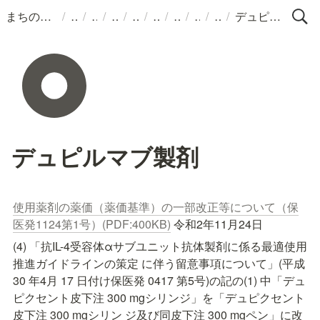
/
/
/
/
/
/
/
/
/
まちのくすりばこ
デュピルマブ製剤
デュピルマブ製剤
使用薬剤の薬価（薬価基準）の一部改正等について（保
医発1124第1号）(PDF:400KB)
 令和2年11月24日
(4) 「抗IL-4受容体αサブユニット抗体製剤に係る最適使用
推進ガイドラインの策定 に伴う留意事項について」(平成 
30 年4月 17 日付け保医発 0417 第5号)の記の(1) 中「デュ
ピクセント皮下注 300 mgシリンジ」を「デュピクセント
皮下注 300 mgシリン ジ及び同皮下注 300 mgペン」に改