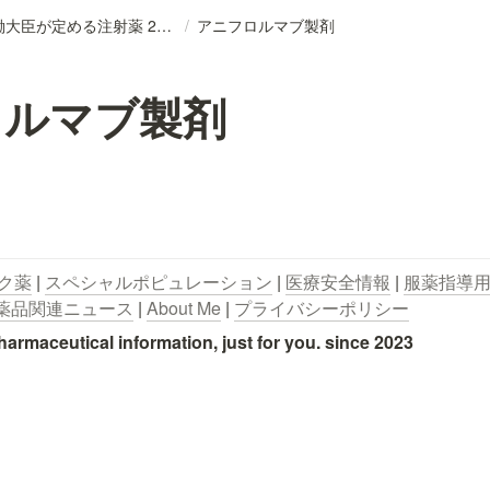
DB_厚生労働大臣が定める注射薬 2026
/
アニフロルマブ製剤
ロルマブ製剤
ク薬
 | 
スペシャルポピュレーション
 | 
医療安全情報
 | 
服薬指導
薬品関連ニュース
 | 
About Me
 | 
プライバシーポリシー
utical information, just for you. since 2023