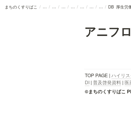
まちのくすりばこ
/
/
/
/
/
/
/
/
アニフ
TOP PAGE | 
ハイリス
DI
 | 
普及啓発資料
 | 
医
©まちのくすりばこ Pharmace