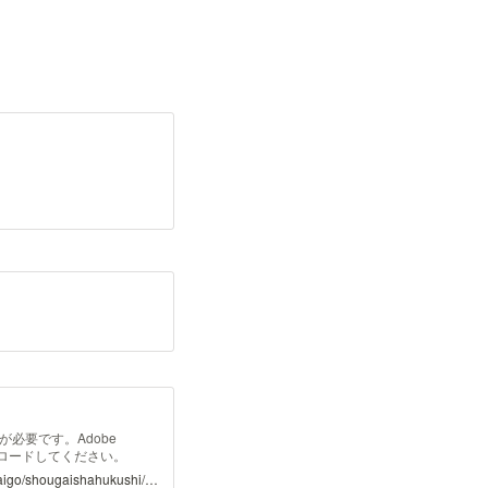
が必要です。Adobe
ンロードしてください。
https://www.mhlw.go.jp/stf/seisakunitsuite/bunya/hukushi_kaigo/shougaishahukushi/service/index_00004.html