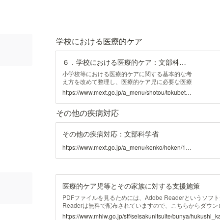
学校における医療的ケア
６．学校における医療的ケア：文部科学省
小学校等における医療的ケアに関する基本的な考
え方を改めて整理し、医療的ケア児に必要な医療
的ケアの内容の把握及び、小学校等や教育委員会
https://www.mext.go.jp/a_menu/shotou/tokubetu/mext_00706.html
等における具体的な医療的ケアに関する体制の整
備等の参考となる資料を作成しました。
その他の疾病対応
その他の疾病対応：文部科学省
https://www.mext.go.jp/a_menu/kenko/hoken/1353640.htm
医療的ケア児等とその家族に対する支援施策
PDFファイルを見るためには、Adobe Readerというソフト
Readerは無料で配布されていますので、こちらからダウ