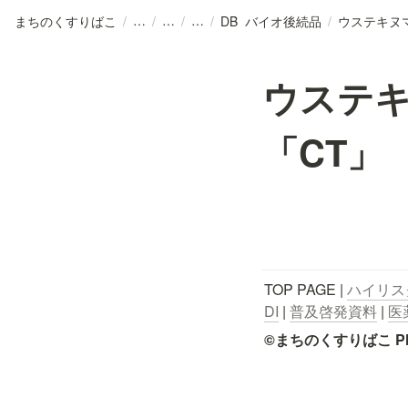
まちのくすりばこ
/
/
/
/
DB_バイオ後続品
/
ウステキ
「CT」
TOP PAGE | 
ハイリス
DI
 | 
普及啓発資料
 | 
医
©まちのくすりばこ Pharmace