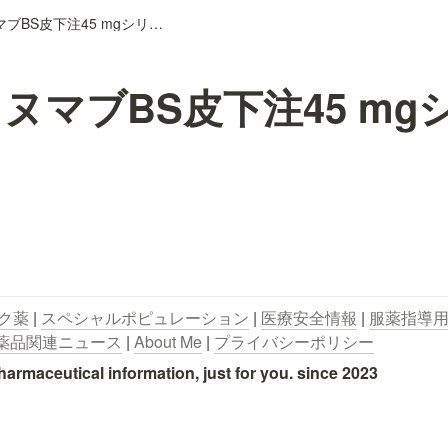
ウステキヌマブBS皮下注45 mgシリンジ「CT」
ヌマブBS皮下注45 mg
ク薬
 | 
スペシャルポピュレーション
 | 
医療安全情報
 | 
服薬指導
薬品関連ニュース
 | 
About Me
 | 
プライバシーポリシー
utical information, just for you. since 2023