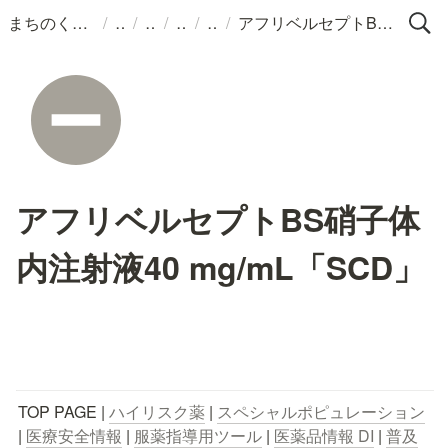
/
/
/
/
/
まちのくすりばこ
アフリベルセプトBS硝子体内注射液40 mg/mL「SCD」
アフリベルセプトBS硝子体
内注射液40 mg/mL「SCD」
TOP PAGE | 
ハイリスク薬
 | 
スペシャルポピュレーション
| 
医療安全情報
 | 
服薬指導用ツール
 | 
医薬品情報 DI
 | 
普及