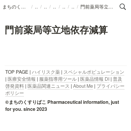
/
/
/
/
/
/
まちのくすりばこ
門前薬局等立地依存減算
門前薬局等立地依存減算
TOP PAGE | 
ハイリスク薬
 | 
スペシャルポピュレーション
| 
医療安全情報
 | 
服薬指導用ツール
 | 
医薬品情報 DI
 | 
普及
啓発資料
 | 
医薬品関連ニュース
 | 
About Me
 | 
プライバシー
ポリシー
©まちのくすりばこ Pharmaceutical information, just 
for you. since 2023