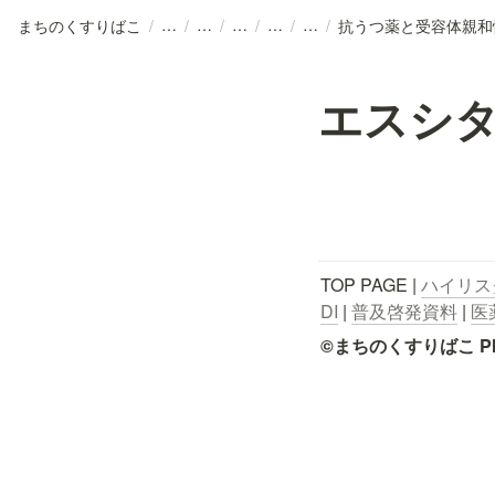
まちのくすりばこ
/
/
/
/
/
/
抗うつ薬と受容体親和
エスシ
TOP PAGE | 
ハイリス
DI
 | 
普及啓発資料
 | 
医
©まちのくすりばこ Pharmace