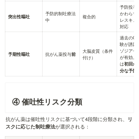
予防投与
予防的制吐療法
かわらず
複合的
突出性嘔吐
中
レスキュ
対応
過去のCI
験が誘因
ゾジアゼ
大脳皮質（条件
抗がん薬投与
予期性嘔吐
前
が有効。
付け）
は
初回か
分な予防
④ 催吐性リスク分類
抗がん薬は催吐性リスクに基づいて4段階に分類され、
リ
スクに応じた制吐療法
が選択される：