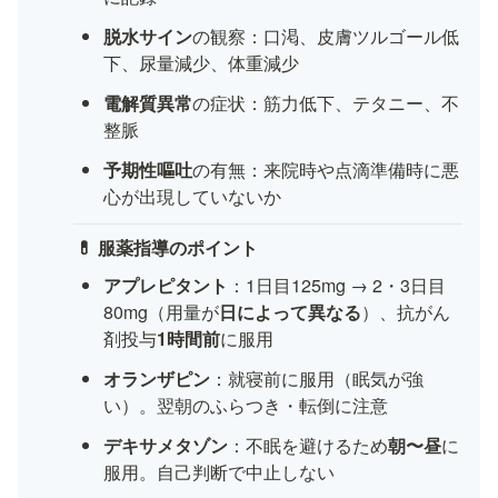
脱水サイン
の観察：口渇、皮膚ツルゴール低
下、尿量減少、体重減少
電解質異常
の症状：筋力低下、テタニー、不
整脈
予期性嘔吐
の有無：来院時や点滴準備時に悪
心が出現していないか
💊 服薬指導のポイント
アプレピタント
：1日目125mg → 2・3日目
80mg（用量が
日によって異なる
）、抗がん
剤投与
1時間前
に服用
オランザピン
：就寝前に服用（眠気が強
い）。翌朝のふらつき・転倒に注意
デキサメタゾン
：不眠を避けるため
朝〜昼
に
服用。自己判断で中止しない