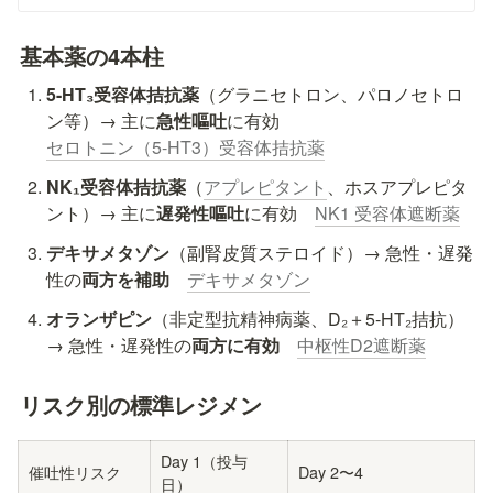
基本薬の4本柱
5-HT₃受容体拮抗薬
（グラニセトロン、パロノセトロ
ン等）→ 主に
急性嘔吐
に有効　
セロトニン（5-HT3）受容体拮抗薬
NK₁受容体拮抗薬
（
アプレピタント
、ホスアプレピタ
ント）→ 主に
遅発性嘔吐
に有効　
NK1 受容体遮断薬
デキサメタゾン
（副腎皮質ステロイド）→ 急性・遅発
性の
両方を補助　
デキサメタゾン
オランザピン
（非定型抗精神病薬、D₂＋5-HT₂拮抗）
→ 急性・遅発性の
両方に有効　
中枢性D2遮断薬
リスク別の標準レジメン
Day 1（投与
催吐性リスク
Day 2〜4
日）