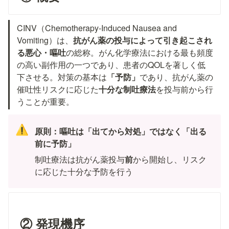
CINV（Chemotherapy-Induced Nausea and 
Vomiting）は、
抗がん薬の投与によって引き起こされ
る悪心・嘔吐
の総称。がん化学療法における最も頻度
の高い副作用の一つであり、患者のQOLを著しく低
下させる。対策の基本は
「予防」
であり、抗がん薬の
催吐性リスクに応じた
十分な制吐療法
を投与前から行
うことが重要。
⚠️
原則：嘔吐は「出てから対処」ではなく「出る
前に予防」
制吐療法は抗がん薬投与
前
から開始し、リスク
に応じた十分な予防を行う
② 発現機序