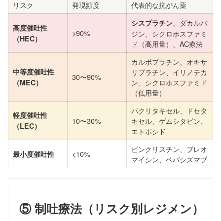
リスク
発現頻度
代表的な抗がん薬
、ダカルバ
シスプラチン
高度催吐性
>90%
ジン、シクロホスファミ
（HEC）
ド（高用量）、AC療法
カルボプラチン、オキサ
中等度催吐性
リプラチン、イリノテカ
30〜90%
ン、シクロホスファミド
（MEC）
（低用量）
パクリタキセル、ドセタ
軽度催吐性
10〜30%
キセル、ゲムシタビン、
（LEC）
エトポシド
ビンクリスチン、ブレオ
<10%
最小度催吐性
マイシン、ベバシズマブ
⑤ 制吐療法（リスク別レジメン）