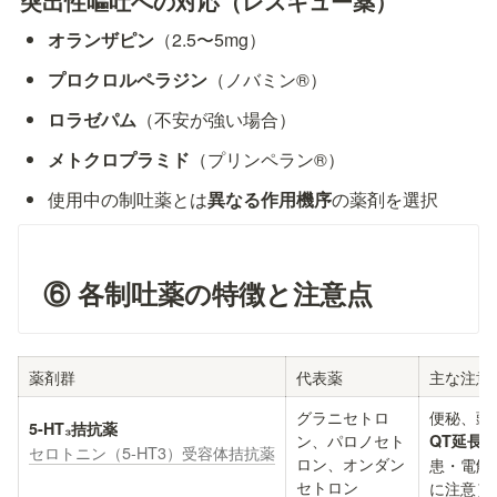
突出性嘔吐への対応（レスキュー薬）
オランザピン
（2.5〜5mg）
プロクロルペラジン
（ノバミン®）
ロラゼパム
（不安が強い場合）
メトクロプラミド
（プリンペラン®）
使用中の制吐薬とは
異なる作用機序
の薬剤を選択
⑥ 各制吐薬の特徴と注意点
薬剤群
代表薬
主な注意
グラニセトロ
便秘、頭
ン、パロノセト
QT延長
セロトニン（5-HT3）受容体拮抗薬
ロン、オンダン
患・電解
セトロン
に注意）