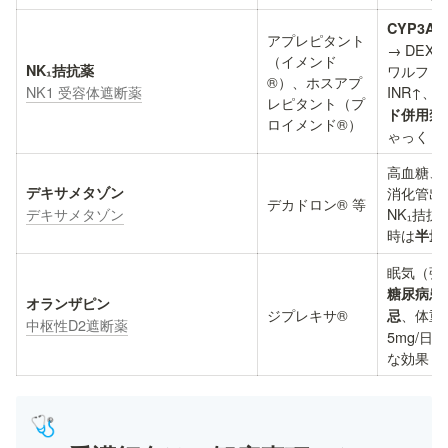
CYP3A
アプレピタント
→ DEX
（イメンド
ワルファ
®）、ホスアプ
NK1 受容体遮断薬
INR↑、
レピタント（プ
ド併用禁
ロイメンド®）
ゃっくり
高血糖、
消化管出
デカドロン® 等
デキサメタゾン
NK₁拮抗
時は
半量
眠気（強
糖尿病患
ジプレキサ®
、体重
忌
中枢性D2遮断薬
5mg/日
な効果
🩺