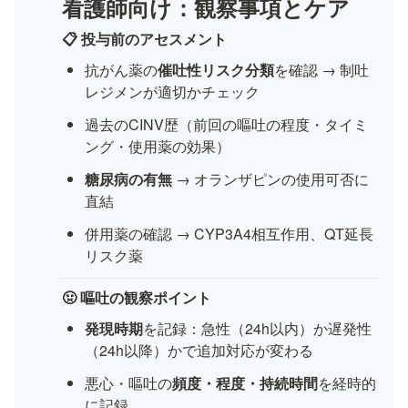
看護師向け：観察事項とケア
📋 投与前のアセスメント
抗がん薬の
催吐性リスク分類
を確認 → 制吐
レジメンが適切かチェック
過去のCINV歴（前回の嘔吐の程度・タイミ
ング・使用薬の効果）
糖尿病の有無
 → オランザピンの使用可否に
直結
併用薬の確認 → CYP3A4相互作用、QT延長
リスク薬
🤢 嘔吐の観察ポイント
発現時期
を記録：急性（24h以内）か遅発性
（24h以降）かで追加対応が変わる
悪心・嘔吐の
頻度・程度・持続時間
を経時的
に記録