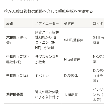
抗がん薬は複数の経路を介して嘔吐中枢を刺激する：
経路
メディエーター
受容体
対応する
腸管クロム親和
性細胞から 
（消化
セ
5-HT₃
末梢性
5-HT₃受容体
抗薬
管）
ロトニン（5-
 が遊離
HT）
（CTZ・
NK₁受容
中枢性
サブスタンスP
NK₁受容体
薬
嘔吐中枢）
が放出
D₂受容体
（CTZ）
中枢性
ドパミン
D₂受容体
（オラン
等）
ベンゾジ
過去の嘔吐体験
精神的要因
大脳皮質
ン系（ロ
による条件付け
ム等）