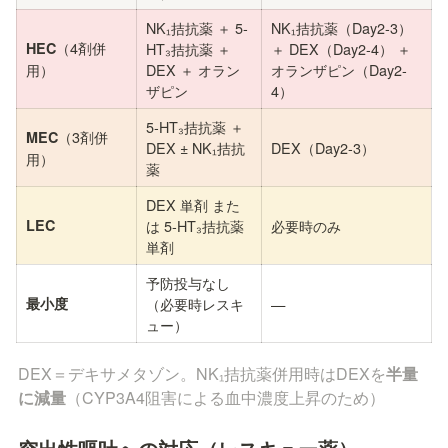
NK₁拮抗薬 ＋ 5-
NK₁拮抗薬（Day2-3） 
（4剤併
HEC
HT₃拮抗薬 ＋ 
＋ DEX（Day2-4） ＋ 
用）
DEX ＋ オラン
オランザピン（Day2-
ザピン
4）
5-HT₃拮抗薬 ＋ 
（3剤併
MEC
DEX ± NK₁拮抗
DEX（Day2-3）
用）
薬
DEX 単剤 また
LEC
は 5-HT₃拮抗薬 
必要時のみ
単剤
予防投与なし
最小度
（必要時レスキ
—
ュー）
DEX＝デキサメタゾン。NK₁拮抗薬併用時はDEXを
半量
に減量
（CYP3A4阻害による血中濃度上昇のため）