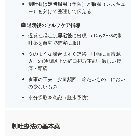
制吐薬は
定時服用
（予防）と
頓服
（レスキュ
ー）を分けて整理して伝える
🏥 退院後のセルフケア指導
遅発性嘔吐は
帰宅後
に出現 → Day2〜5の制
吐薬を自宅で確実に服用
次のような場合はすぐ連絡：吐物に血液混
入、24時間以上の経口摂取不能、激しい腹
痛・頭痛
食事の工夫：少量頻回、冷たいもの、におい
の少ないもの
水分摂取を意識（脱水予防）
制吐療法の基本薬