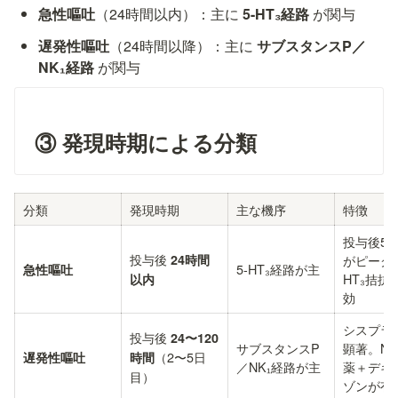
急性嘔吐
（24時間以内）：主に 
5-HT₃経路
 が関与
遅発性嘔吐
（24時間以降）：主に 
サブスタンスP／
NK₁経路
 が関与
③ 発現時期による分類
分類
発現時期
主な機序
特徴
投与後5
投与後 
24時間
がピーク。
5-HT₃経路が主
急性嘔吐
HT₃拮抗
以内
効
シスプラ
投与後 
24〜120
サブスタンスP
顕著。NK
（2〜5日
遅発性嘔吐
時間
／NK₁経路が主
薬＋デキ
目）
ゾンが有